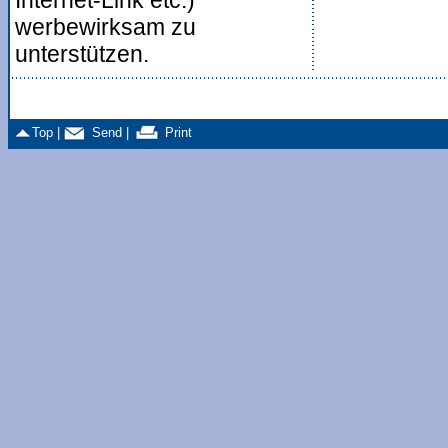
Internet-Link etc.)
werbewirksam zu
unterstützen.
Top |
Send |
Print