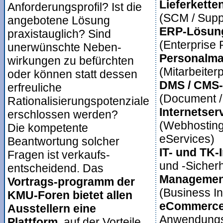
Lieferkett
Anforderungsprofil? Ist die
(SCM / Sup
angebotene Lösung
ERP-Lösun
praxistauglich? Sind
(Enterprise
unerwünschte Neben-
Personalm
wirkungen zu befürchten
(Mitarbeiter
oder können statt dessen
DMS / CMS
erfreuliche
(Document 
Rationalisierungspotenziale
Internetser
erschlossen werden?
(Webhosting
Die kompetente
eServices)
Beantwortung solcher
IT- und TK-
Fragen ist verkaufs-
und -Sicherh
entscheidend. Das
Managemen
Vortrags-programm der
(Business In
KMU-Foren bietet allen
eCommerce
Ausstellern eine
Anwendungsf
Plattform,
auf der Vorteile