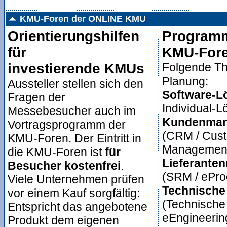
KMU-Foren der ONLINE KMU
Orientierungshilfen
Programm
für
KMU-For
investierende KMUs
Folgende Th
Planung:
Aussteller stellen sich den
Software-L
Fragen der
Individual-
Messebesucher auch im
Kundenma
Vortragsprogramm der
(CRM / Cust
KMU-Foren. Der Eintritt in
Managemen
die KMU-Foren ist
für
Lieferante
Besucher kostenfrei
.
(SRM / ePro
Viele Unternehmen prüfen
Technische
vor einem Kauf sorgfältig:
(Technische
Entspricht das angebotene
eEngineerin
Produkt dem eigenen