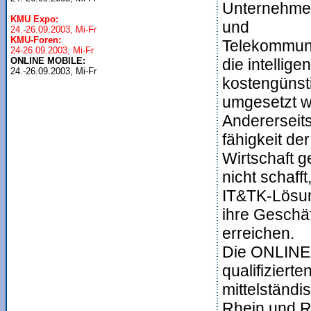
Unternehmen
KMU Expo:
und
KMU-Foren:
Telekommun
ONLINE MOBILE:
die intelligen

24.-26.09.2003, Mi-Fr
kostengünst
umgesetzt w
Andererseits
fähigkeit de
Wirtschaft g
nicht schafft
IT&TK-Lösun
ihre Geschä
erreichen.
Die ONLINE 
qualifiziert
mittelständi
Rhein und R