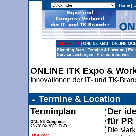
Home
|
C
ONLINE ITK
|
ONLINE KMU
|
ONLINE MOB
Planning Start
|
Termine & Location
|
Ent
Service-Leistungen
|
Premium-Service
ONLINE ITK Expo & Wor
Innovationen der IT- und TK-Bra
Termine & Location
Terminplan
Der id
für PR
ONLINE Congresse:
Die Mark
ITK-Expo: