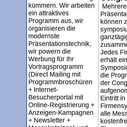
kümmern. Wir arbeiten
Mehrere
ein attraktives
Präsenta
Programm aus, wir
können z
organisieren die
symposiu
modernste
ganztägi
Präsentationstechnik,
zusamme
wir powern die
Jedes F
Werbung für Ihr
erhält ei
Vortragsprogramm
Symposium
(Direct Mailing mit
die Prog
Programmbroschüren
der Con
+ Internet-
aufgeno
Besucherportal mit
Eintritt in
Online-Registrierung +
Firmensy
Anzeigen-Kampagnen
alle Mes
+ Newsletter +
kostenfre