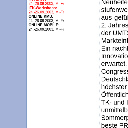
Neuheit
ITK-Workshops:
stufenwe

24.-26.09.2003, Mi-Fr
aus-gefü
ONLINE KMU:
2. Jahres
ONLINE MOBILE:

24.-26.09.2003, Mi-Fr
der UMT
Marktein
Ein nachh
Innovati
erwartet.
Congres
Deutschl
höchster
Öffentlic
TK- und 
unmittel
Sommerpa
beste PR