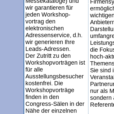
Messekataloge) und
Firmens
wir garantieren für
ermöglic
jeden Workshop-
wichtige
vortrag den
Anbietern
elektronischen
Darstellu
Adressenservice, d.h.
umfangr
wir generieren Ihre
Leistung
Leads-Adressen.
die Foku
Der Zutritt zu den
hoch-akt
Workshopvorträgen ist
Themens
für alle
Sie sind 
Ausstellungsbesucher
Veransta
kostenfrei. Die
Partneru
Workshopvorträge
nur als M
finden in den
sondern 
Congress-Sälen in der
Referente
Nähe der einzelnen