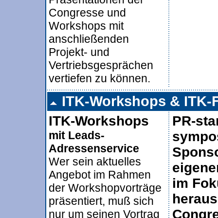
Congresse und
Workshops mit
anschließenden
Projekt- und
Vertriebsgesprächen
vertiefen zu können.
ITK-Workshops & ITK-
ITK-Workshops
PR-sta
mit Leads-
sympos
Adressenservice
Sponso
Wer sein aktuelles
eigene
Angebot im Rahmen
im Fok
der Workshopvorträge
herau
präsentiert, muß sich
Congr
nur um seinen Vortrag