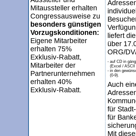
Adressen
Mitaussteller erhalten
individue
Congressausweise zu
Besucher
besonders günstigen
Verfügun
Vorzugskonditionen:
liefert d
Eigene Mitarbeiter
über 17.
erhalten 75%
ORG/DV/
Exklusiv-Rabatt,
- auf CD in gän
Mitarbeiter der
  (Excel / ASCII
- in den gewüns
Partnerunternehmen
  (0-9).
erhalten 40%
Auch ein
Exklusiv-Rabatt.
Adressen
Kommune
für Stadt
für Bank
sicherung
Mit dies