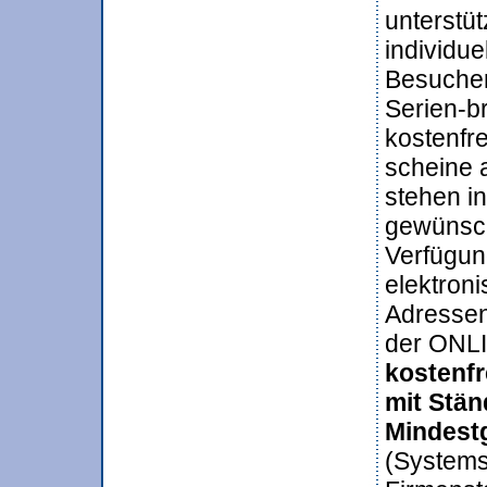
unterstüt
individue
Besucher
Serien-br
kostenfr
scheine 
stehen in
gewünsch
Verfügun
elektron
Adressen
der ONLI
kostenfr
mit Stän
Mindest
(Systems