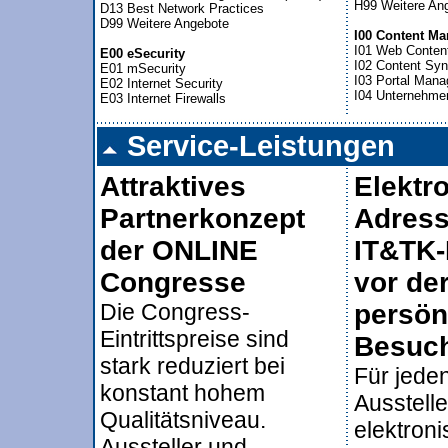
H99 Weitere Ang
D13 Best Network Practices

D99 Weitere Angebote

I00 Content M

I01 Web Conte
E00 eSecurity 
I02 Content Synd

E01 mSecurity

I03 Portal Mana
E02 Internet Security

Service-Leistungen
Attraktives
Elektr
Partnerkonzept
Adress
der ONLINE
IT&TK-
Congresse
vor de
Die Congress-
persön
Eintrittspreise sind
Besuch
stark reduziert bei
Für jede
konstant hohem
Ausstelle
Qualitätsniveau.
elektron
Aussteller und