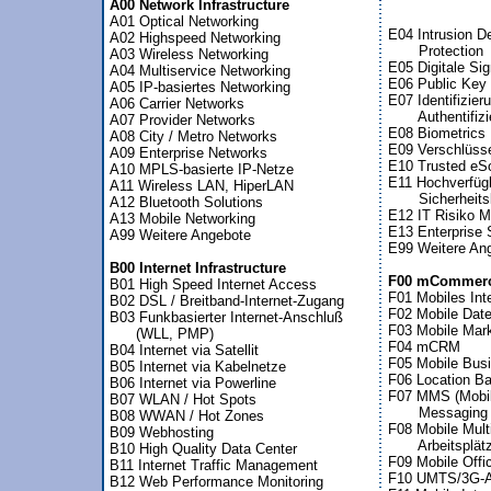
A00 Network Infrastructure
A01 Optical Networking 

E04 Intrusion De
A02 Highspeed Networking

       Protection

A03 Wireless Networking

E05 Digitale Sig
A04 Multiservice Networking

E06 Public Key I
A05 IP-basiertes Networking

E07 Identifizierun
A06 Carrier Networks

       Authentifiz
A07 Provider Networks

E08 Biometrics

A08 City / Metro Networks

E09 Verschlüsse
A09 Enterprise Networks

E10 Trusted eSo
A10 MPLS-basierte IP-Netze

E11 Hochverfügb
A11 Wireless LAN, HiperLAN

       Sicherheit
A12 Bluetooth Solutions

E12 IT Risiko 
A13 Mobile Networking

E13 Enterprise S
A99 Weitere Angebote 

E99 Weitere Ang
B00 Internet Infrastructure
F00 mCommer

B01 High Speed Internet Access


F01 Mobiles Inte
B02 DSL / Breitband-Internet-Zugang

F02 Mobile Date
B03 Funkbasierter Internet-Anschluß

F03 Mobile Mark
      (WLL, PMP)

F04 mCRM

B04 Internet via Satellit

F05 Mobile Busi
B05 Internet via Kabelnetze

F06 Location Ba
B06 Internet via Powerline

F07 MMS (Mobile
B07 WLAN / Hot Spots

       Messaging 
B08 WWAN / Hot Zones

F08 Mobile Multi
B09 Webhosting

       Arbeitsplätz
B10 High Quality Data Center

F09 Mobile Offi
B11 Internet Traffic Management

F10 UMTS/3G-Ap
B12 Web Performance Monitoring
