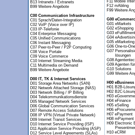
F11 Mobile Inter
B13 Intranets / Extranets

F12 mAbling

B99 Weitere Angebote

F99 Weitere Ang
C00 Communication Infrastructure
G00 eCommer

C01 Sprach/Daten-Integration


G01 eMarkets

C02 VoIP (Voice over IP)

G02 eShopping

C03 IP-Telefonie

G03 eFulfillment
C04 Enterprise Messaging

G04 eAdvertisin
C05 Unified Communications

G05 eMarketing

C06 Instant Messaging

G06 One-to-One-
C07 Peer-to-Peer / P2P Computing

G07 Personalisie
C08 Voice Portale

       lösungen

C09 Voice Commerce

G08 Agententech
C10 Internet Streaming Media

G09 Agenten für
C11 Multimedia on Demand

G10 Solutions

B99 Weitere Angebote 

G99 Weitere Ang
D00 IT, TK & Internet Services 
H00 eBusiness
D01 Storage Area Networks (SAN)


H01 B2B-Lösung
D02 Network Attached Storage (NAS)

H02 B2C-Lösung
D03 Network Billing / IP Billing 

H03 eGovernmen
D04 Telekommunikationsdienste

H04 eFinance

D05 Managed Network Services

H05 eSelling

D06 Global Communication Services

H06 eProcureme
D07 Remote Access Solutions

H07 ePayment

D08 IP VPN (Virtual Private Network)

H08 mPayment

D09 Internet Transit Services

H09 Electronic Bi
D10 Internet Service Providing (ISP)

       Presentm
D11 Application Service Providing (ASP)

H10 eCRM

D12 Service Level Agreements (SLAs)
